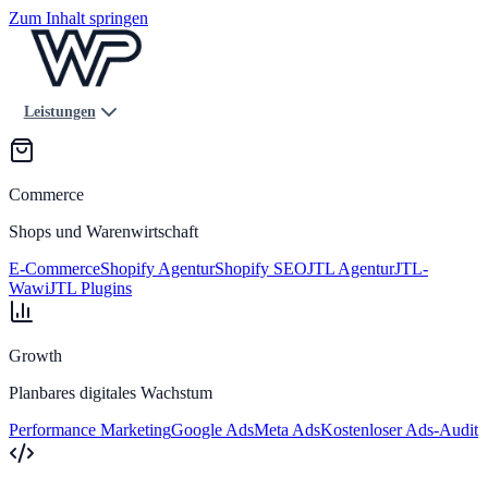
Zum Inhalt springen
Leistungen
Commerce
Shops und Warenwirtschaft
E-Commerce
Shopify Agentur
Shopify SEO
JTL Agentur
JTL-
Wawi
JTL Plugins
Growth
Planbares digitales Wachstum
Performance Marketing
Google Ads
Meta Ads
Kostenloser Ads-Audit