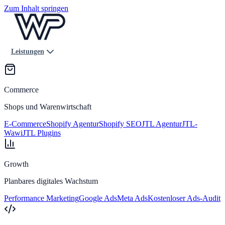
Zum Inhalt springen
Leistungen
Commerce
Shops und Warenwirtschaft
E-Commerce
Shopify Agentur
Shopify SEO
JTL Agentur
JTL-
Wawi
JTL Plugins
Growth
Planbares digitales Wachstum
Performance Marketing
Google Ads
Meta Ads
Kostenloser Ads-Audit