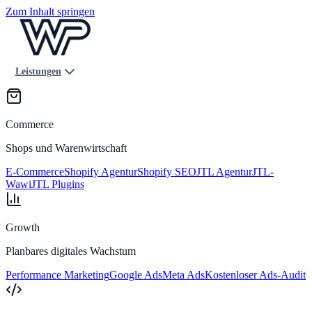
Zum Inhalt springen
Leistungen
Commerce
Shops und Warenwirtschaft
E-Commerce
Shopify Agentur
Shopify SEO
JTL Agentur
JTL-
Wawi
JTL Plugins
Growth
Planbares digitales Wachstum
Performance Marketing
Google Ads
Meta Ads
Kostenloser Ads-Audit