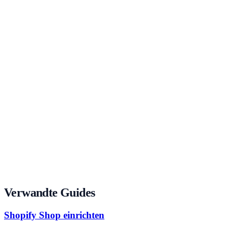
Trusted Shops
ab €79/Mo
Gütesiegel + Rechtsservice
eRecht24
ab €15/Mo
Impressum- und Datenschutz-Generator
Verwandte Guides
Shopify Shop einrichten