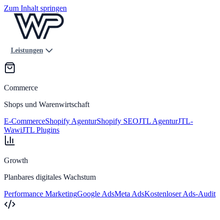
Zum Inhalt springen
Leistungen
Commerce
Shops und Warenwirtschaft
E-Commerce
Shopify Agentur
Shopify SEO
JTL Agentur
JTL-
Wawi
JTL Plugins
Growth
Planbares digitales Wachstum
Performance Marketing
Google Ads
Meta Ads
Kostenloser Ads-Audit