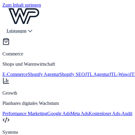
Zum Inhalt springen
Leistungen
Commerce
Shops und Warenwirtschaft
E-Commerce
Shopify Agentur
Shopify SEO
JTL Agentur
JTL-Wawi
JT
Growth
Planbares digitales Wachstum
Performance Marketing
Google Ads
Meta Ads
Kostenloser Ads-Audit
Systems