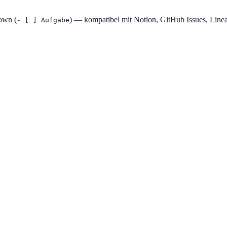
own (
) — kompatibel mit Notion, GitHub Issues, Linear
- [ ] Aufgabe
konfiguriert)
, Klarna, SOFORT)
n geprüft)