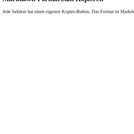
Jede Sektion hat einen eigenen Kopier-Button. Das Format ist Markd
⚙️
1. Konto & Grundeinstellungen
10 Punkte kopieren
Shopify-Plan gewählt und Zahlungsmethode hinterlegt
Shop-Name und primäre Domain konfiguriert
Eigene Domain verbunden und SSL-Zertifikat aktiv (https://)
Shopify Payments aktiviert (oder alternativer Zahlungsanbieter 
Mehrere Zahlungsmethoden eingerichtet (Kreditkarte, PayPal
Steuern korrekt konfiguriert (MwSt. DE/AT/CH, OSS-Verfahre
Währung auf EUR gesetzt
E-Mail-Adressen für Bestellbenachrichtigungen eingetragen
Store-Sprache auf Deutsch gesetzt
Checkout-Sprache geprüft und auf Deutsch eingestellt
🎨