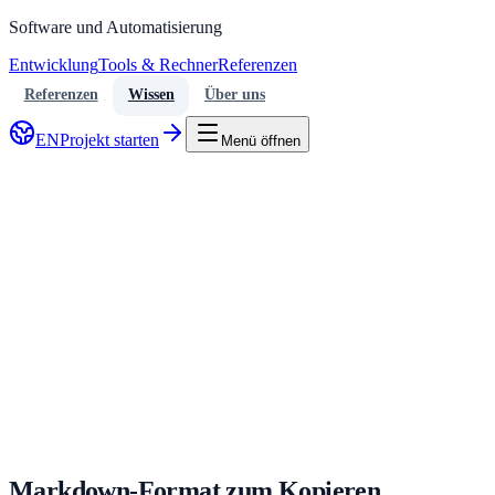
Software und Automatisierung
Entwicklung
Tools & Rechner
Referenzen
Referenzen
Wissen
Über uns
EN
Projekt starten
Menü öffnen
80 Checkpunkte
7 Kategorien
Markdown-Format zum Kopieren