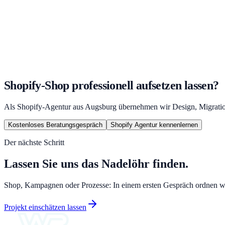
Testzahlung mit echter Karte oder Shopify Bogus Gateway gete
Bestellbestätigungs-E-Mail erhalten und Inhalt geprüft
Versandbenachrichtigung getestet
Rückgabe-Prozess durchgespielt
Checkout auf Mobile getestet (iOS Safari + Android Chrome)
Alle 404-Seiten geprüft (keine broken Links in Navigation/Foot
Ladezeit auf 3G-Simulation geprüft (Chrome DevTools)
Alle E-Mail-Templates personalisiert und getestet
Passwortschutz vom Shop entfernt (Store öffnen)
Shopify-Shop professionell aufsetzen lassen?
Als Shopify-Agentur aus Augsburg übernehmen wir Design, Migratio
Kostenloses Beratungsgespräch
Shopify Agentur kennenlernen
Der nächste Schritt
Lassen Sie uns das Nadelöhr finden.
Shop, Kampagnen oder Prozesse: In einem ersten Gespräch ordnen wir 
Projekt einschätzen lassen